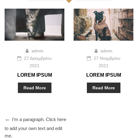
admin
admin
27 Δεκεμβρίου
27 Νοεμβρίου
2021
2021
LOREM IPSUM
LOREM IPSUM
DOLOR SIT
DOLOR SIT
AMET,
AMET,
Read More
Read More
CONSECTETUER
CONSECTETUER
ADIPISCING
ADIPISCING
ELIT.
ELIT.
I’m a paragraph. Click here
to add your own text and edit
me.