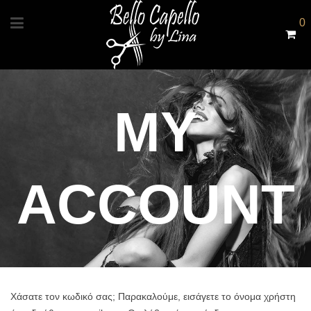
0
MY
ACCOUNT
Χάσατε τον κωδικό σας; Παρακαλούμε, εισάγετε το όνομα χρήστη