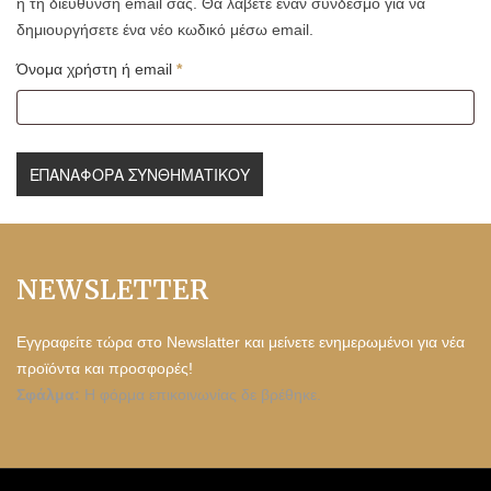
ή τη διεύθυνση email σας. Θα λάβετε έναν σύνδεσμο για να
δημιουργήσετε ένα νέο κωδικό μέσω email.
Όνομα χρήστη ή email
*
ΕΠΑΝΑΦΟΡΆ ΣΥΝΘΗΜΑΤΙΚΟΎ
NEWSLETTER
Εγγραφείτε τώρα στο Newslatter και μείνετε ενημερωμένοι για νέα
προϊόντα και προσφορές!
Σφάλμα:
Η φόρμα επικοινωνίας δε βρέθηκε.