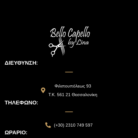
ΔΙΕΎΘΥΝΣΗ:
Φιλιπουπόλεως 93
Τ.Κ. 561 21 Θεσσαλονίκη
ΤΗΛΈΦΩΝΟ:
(+30) 2310 749 597
ΩΡΆΡΙΟ: