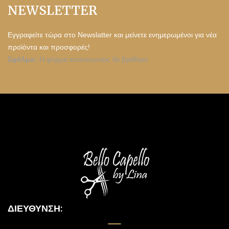
NEWSLETTER
Εγγραφείτε τώρα στο Newslatter και μείνετε ενημερωμένοι για νέα
προϊόντα και προσφορές!
Σφάλμα:
Η φόρμα επικοινωνίας δε βρέθηκε.
ΔΙΕΎΘΥΝΣΗ: