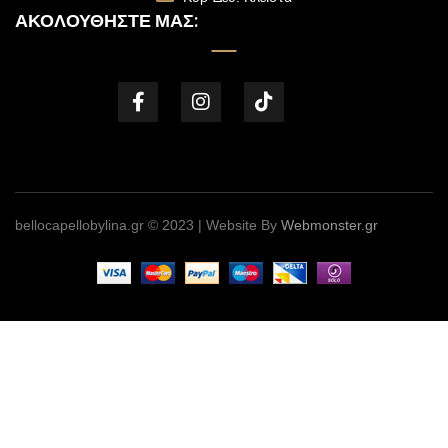
ΑΚΟΛΟΥΘΉΣΤΕ ΜΑΣ:
bellocapellobylina.gr © 2023 | Website By
Webmonster.gr