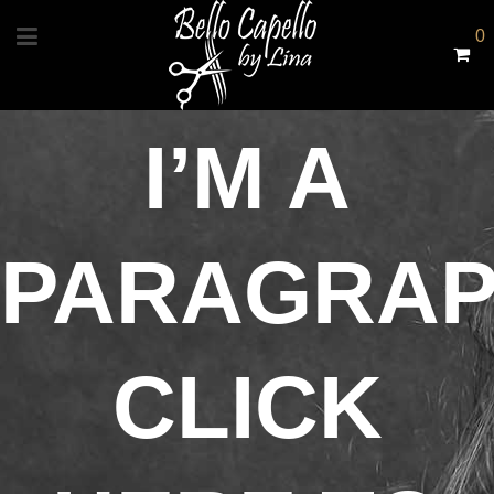
0
I’M A
PARAGRAP
CLICK