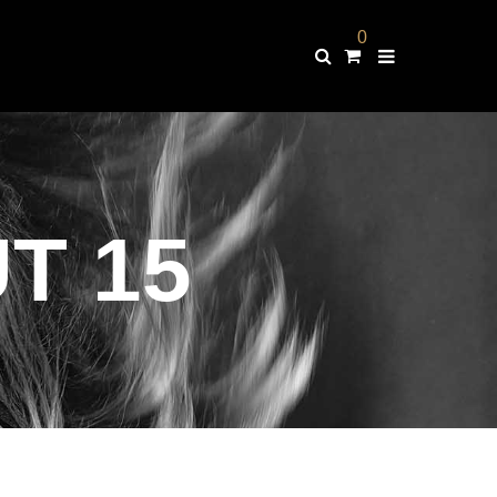
0
T 15