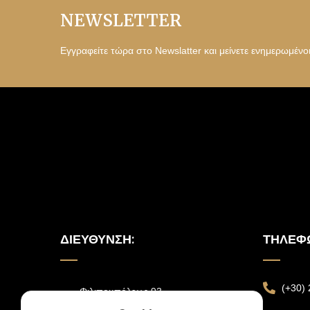
NEWSLETTER
Εγγραφείτε τώρα στο Newslatter και μείνετε ενημερωμένο
ΔΙΕΎΘΥΝΣΗ:
ΤΗΛΈΦ
(+30)
Φιλιπουπόλεως 93