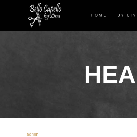
HOME
BY LI
HEA
admin