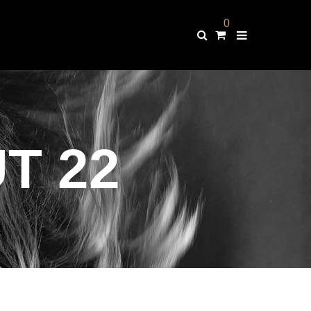
0
T 22