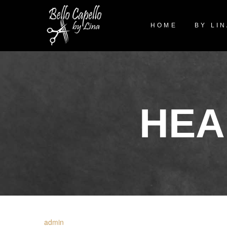
HOME
BY LI
HEA
admin