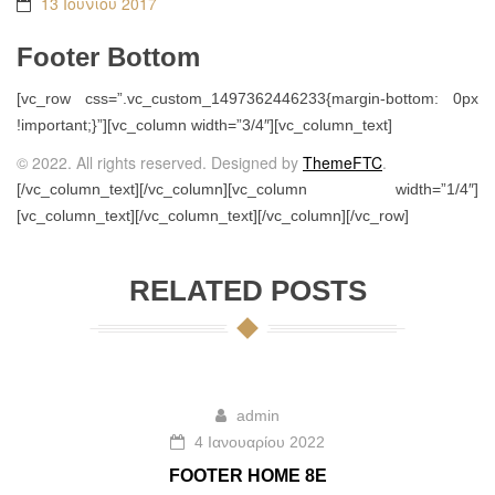
13 Ιουνίου 2017
Footer Bottom
[vc_row css=”.vc_custom_1497362446233{margin-bottom: 0px
!important;}”][vc_column width=”3/4″][vc_column_text]
© 2022. All rights reserved. Designed by
ThemeFTC
.
[/vc_column_text][/vc_column][vc_column width=”1/4″]
[vc_column_text]
[/vc_column_text][/vc_column][/vc_row]
RELATED POSTS
admin
4 Ιανουαρίου 2022
FOOTER HOME 8E