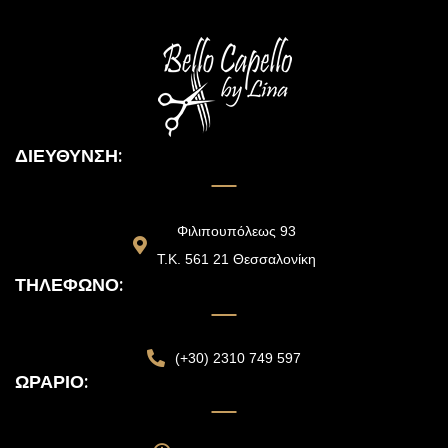
ΔΙΕΎΘΥΝΣΗ:
Φιλιπουπόλεως 93
Τ.Κ. 561 21 Θεσσαλονίκη
ΤΗΛΈΦΩΝΟ:
(+30) 2310 749 597
ΩΡΆΡΙΟ: