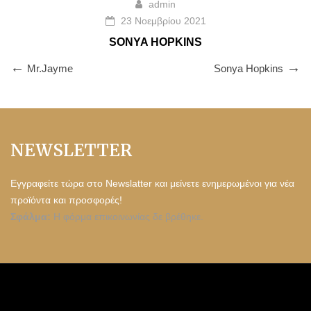
admin
23 Νοεμβρίου 2021
SONYA HOPKINS
Mr.Jayme
Sonya Hopkins
NEWSLETTER
Εγγραφείτε τώρα στο Newslatter και μείνετε ενημερωμένοι για νέα
προϊόντα και προσφορές!
Σφάλμα:
Η φόρμα επικοινωνίας δε βρέθηκε.