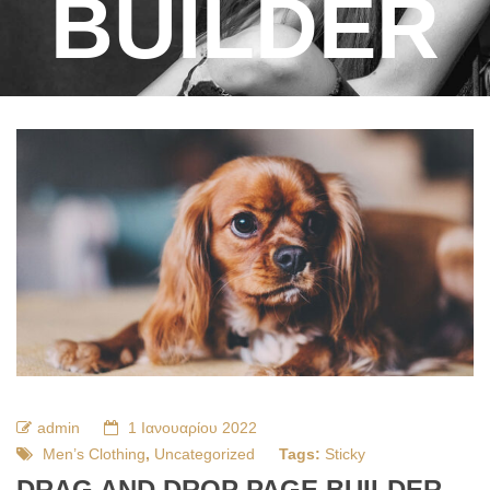
BUILDER
admin
1 Ιανουαρίου 2022
Men’s Clothing
,
Uncategorized
Tags:
Sticky
DRAG AND DROP PAGE BUILDER