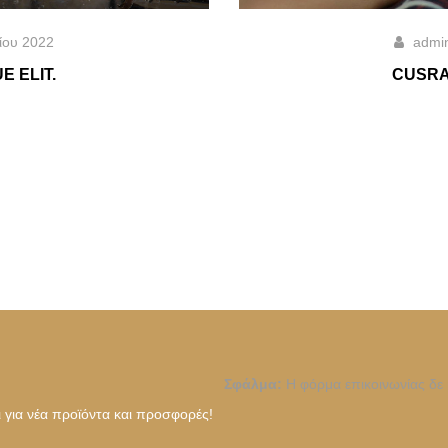
ίου 2022
admi
 ELIT.
CUSRA
Σφάλμα:
Η φόρμα επικοινωνίας δε 
ι για νέα προϊόντα και προσφορές!