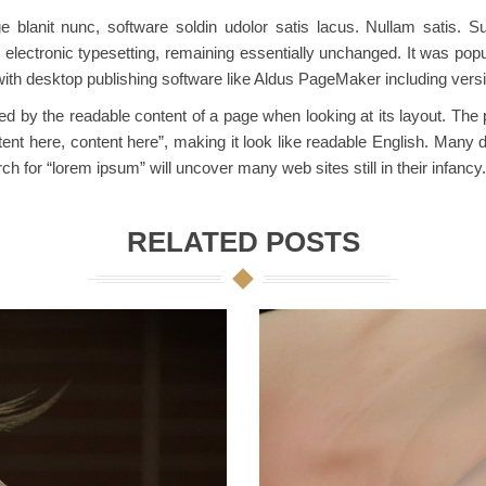
ge blanit nunc, software soldin udolor satis lacus. Nullam satis.
o electronic typesetting, remaining essentially unchanged. It was pop
th desktop publishing software like Aldus PageMaker including vers
acted by the readable content of a page when looking at its layout. Th
ontent here, content here”, making it look like readable English. Ma
h for “lorem ipsum” will uncover many web sites still in their infancy.
RELATED POSTS